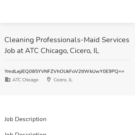
Cleaning Professionals-Maid Services
Job at ATC Chicago, Cicero, IL
YmdLejJEQ085YVNFZVhOUkFoV2tIWkUwY0E9PQ==
ATC Chicago
Cicero, IL
Job Description
Job Description